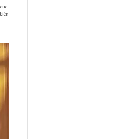
rque
mbién