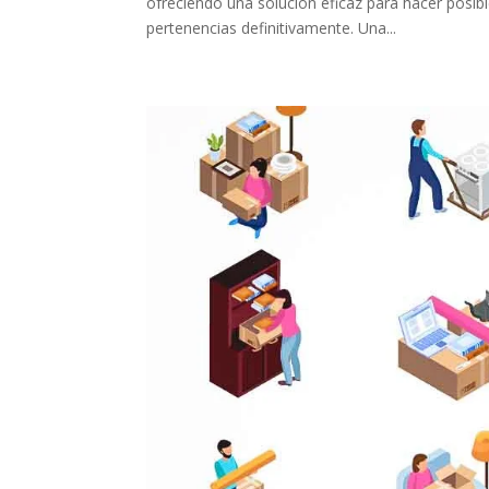
ofreciendo una solución eficaz para hacer posibl
pertenencias definitivamente. Una...