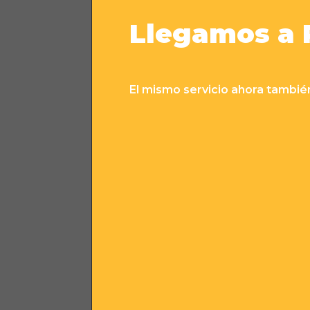
existe.
Llegamos a P
Boxes & bauleras privadas 
Sin depósitos, sin garantías,
El mismo servicio ahora también
Cotizá ahora.