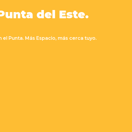
unta del Este.
en Montevideo y Punta del Este.
 sin vueltas.
 el Punta. Más Espacio, más cerca tuyo.